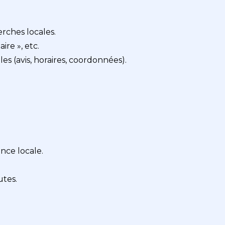
rches locales.
ire », etc.
es (avis, horaires, coordonnées).
nce locale.
utes.